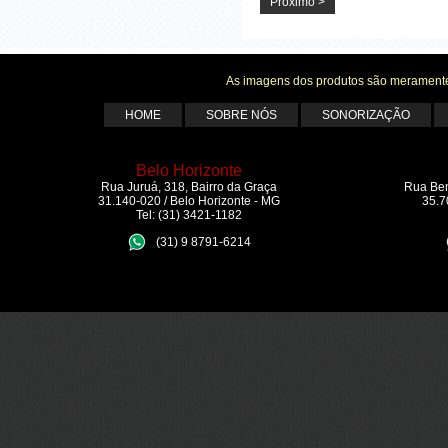
Próximo >
As imagens dos produtos são meramente 
HOME
SOBRE NÓS
SONORIZAÇÃO
Belo Horizonte
Rua Juruá, 318, Bairro da Graça
Rua Ben
31.140-020 / Belo Horizonte - MG
35.7
Tel: (31) 3421-1182
(31) 9 8791-6214