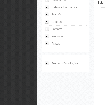
Acessórios
Bater
Baterias Eletrônicas
Bongôs
Congas
Fanfarra
Percussão
Pratos
Trocas e Devoluções