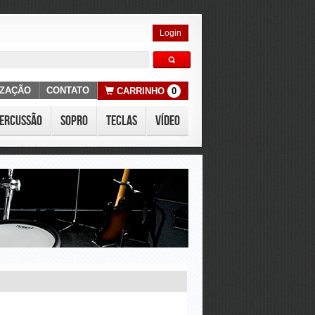
Login
IZAÇÃO
CONTATO
CARRINHO
0
ercussão
Sopro
Teclas
Vídeo