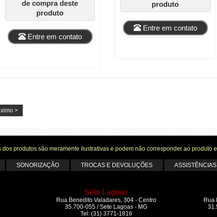
de compra deste
produto
produto
Entre em contato
Entre em contato
óximo >
 dos produtos são meramente ilustrativas e podem não corresponder ao produto e
SONORIZAÇÃO
TROCAS E DEVOLUÇÕES
ASSISTÊNCIAS
Sete Lagoas
Rua Benedito Valadares, 304 - Centro
Rua 
35.700-055 / Sete Lagoas - MG
31.
Tel: (31) 3771-1816