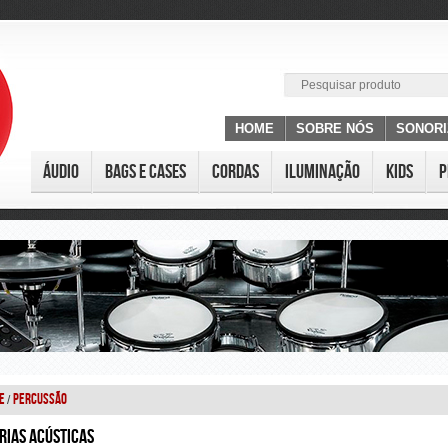
HOME
SOBRE NÓS
SONOR
Áudio
Bags e Cases
Cordas
Iluminação
Kids
P
e
Percussão
/
rias Acústicas